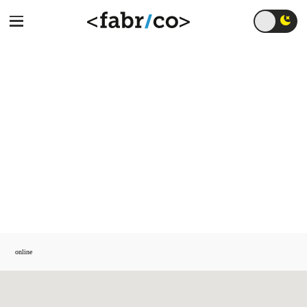
È online il nuovo sito
di OMIA
online