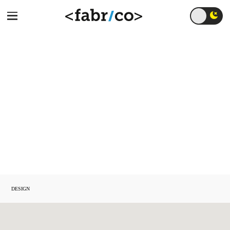
È online il nuovo sito
di OMIA
DESIGN